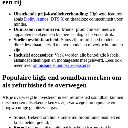
een rij
Uitstekende prijs-kwaliteitverhouding:
High-end features
zoals
Dolby Atmos, DTS:X
en draadloze connectiviteit voor
minder.
Duurzaam consumeren:
Minder productie van nieuwe
apparaten betekent een kleinere ecologische voetafdruk.
Snelle beschikbaarheid:
Soms zijn refurbished modellen
direct leverbaar, terwijl nieuwe modellen uitverkocht kunnen
zijn.
Inclusief accessoires:
Vaak worden alle benodigde kabels,
afstandsbedieningen en montagesets meegeleverd. Lees ook
meer over
onmisbare soundbar accessoires
.
Populaire high-end soundbarmerken om
als refurbished te overwegen
Als je overweegt te investeren in een refurbished soundbar, kunnen
deze merken uitstekende keuzes zijn vanwege hun reputatie en
hoogwaardige geluidsweergave:
Sonos:
Bekend om hun slimme multiroomfunctionaliteit en
kristalhelder geluid.
Bose:
Topkwaliteit geluid met krachtige bas en strakke