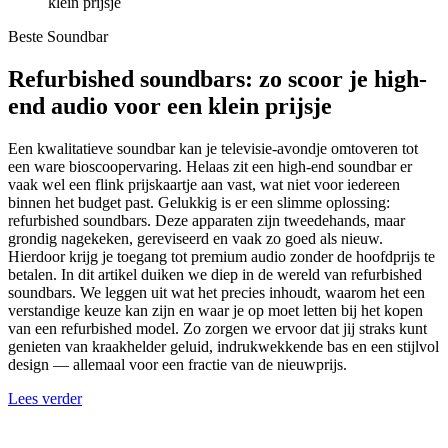
klein prijsje
Beste Soundbar
Refurbished soundbars: zo scoor je high-
end audio voor een klein prijsje
Een kwalitatieve soundbar kan je televisie-avondje omtoveren tot
een ware bioscoopervaring. Helaas zit een high-end soundbar er
vaak wel een flink prijskaartje aan vast, wat niet voor iedereen
binnen het budget past. Gelukkig is er een slimme oplossing:
refurbished soundbars. Deze apparaten zijn tweedehands, maar
grondig nagekeken, gereviseerd en vaak zo goed als nieuw.
Hierdoor krijg je toegang tot premium audio zonder de hoofdprijs te
betalen. In dit artikel duiken we diep in de wereld van refurbished
soundbars. We leggen uit wat het precies inhoudt, waarom het een
verstandige keuze kan zijn en waar je op moet letten bij het kopen
van een refurbished model. Zo zorgen we ervoor dat jij straks kunt
genieten van kraakhelder geluid, indrukwekkende bas en een stijlvol
design — allemaal voor een fractie van de nieuwprijs.
Lees verder