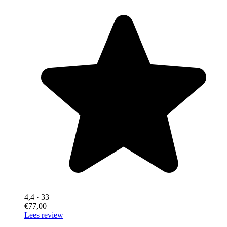
4,4
· 33
€77,00
Lees review