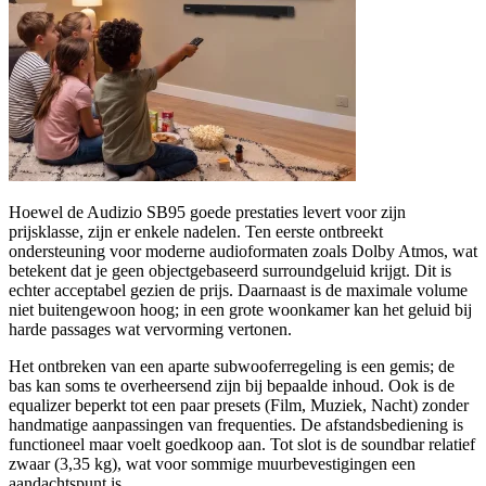
Hoewel de Audizio SB95 goede prestaties levert voor zijn
prijsklasse, zijn er enkele nadelen. Ten eerste ontbreekt
ondersteuning voor moderne audioformaten zoals Dolby Atmos, wat
betekent dat je geen objectgebaseerd surroundgeluid krijgt. Dit is
echter acceptabel gezien de prijs. Daarnaast is de maximale volume
niet buitengewoon hoog; in een grote woonkamer kan het geluid bij
harde passages wat vervorming vertonen.
Het ontbreken van een aparte subwooferregeling is een gemis; de
bas kan soms te overheersend zijn bij bepaalde inhoud. Ook is de
equalizer beperkt tot een paar presets (Film, Muziek, Nacht) zonder
handmatige aanpassingen van frequenties. De afstandsbediening is
functioneel maar voelt goedkoop aan. Tot slot is de soundbar relatief
zwaar (3,35 kg), wat voor sommige muurbevestigingen een
aandachtspunt is.