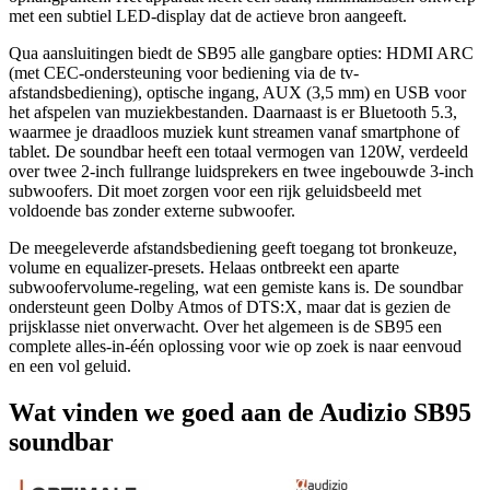
met een subtiel LED-display dat de actieve bron aangeeft.
Qua aansluitingen biedt de SB95 alle gangbare opties: HDMI ARC
(met CEC-ondersteuning voor bediening via de tv-
afstandsbediening), optische ingang, AUX (3,5 mm) en USB voor
het afspelen van muziekbestanden. Daarnaast is er Bluetooth 5.3,
waarmee je draadloos muziek kunt streamen vanaf smartphone of
tablet. De soundbar heeft een totaal vermogen van 120W, verdeeld
over twee 2-inch fullrange luidsprekers en twee ingebouwde 3-inch
subwoofers. Dit moet zorgen voor een rijk geluidsbeeld met
voldoende bas zonder externe subwoofer.
De meegeleverde afstandsbediening geeft toegang tot bronkeuze,
volume en equalizer-presets. Helaas ontbreekt een aparte
subwoofervolume-regeling, wat een gemiste kans is. De soundbar
ondersteunt geen Dolby Atmos of DTS:X, maar dat is gezien de
prijsklasse niet onverwacht. Over het algemeen is de SB95 een
complete alles-in-één oplossing voor wie op zoek is naar eenvoud
en een vol geluid.
Wat vinden we goed aan de Audizio SB95
soundbar