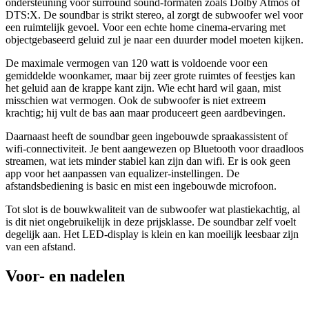
ondersteuning voor surround sound-formaten zoals Dolby Atmos of
DTS:X. De soundbar is strikt stereo, al zorgt de subwoofer wel voor
een ruimtelijk gevoel. Voor een echte home cinema-ervaring met
objectgebaseerd geluid zul je naar een duurder model moeten kijken.
De maximale vermogen van 120 watt is voldoende voor een
gemiddelde woonkamer, maar bij zeer grote ruimtes of feestjes kan
het geluid aan de krappe kant zijn. Wie echt hard wil gaan, mist
misschien wat vermogen. Ook de subwoofer is niet extreem
krachtig; hij vult de bas aan maar produceert geen aardbevingen.
Daarnaast heeft de soundbar geen ingebouwde spraakassistent of
wifi-connectiviteit. Je bent aangewezen op Bluetooth voor draadloos
streamen, wat iets minder stabiel kan zijn dan wifi. Er is ook geen
app voor het aanpassen van equalizer-instellingen. De
afstandsbediening is basic en mist een ingebouwde microfoon.
Tot slot is de bouwkwaliteit van de subwoofer wat plastiekachtig, al
is dit niet ongebruikelijk in deze prijsklasse. De soundbar zelf voelt
degelijk aan. Het LED-display is klein en kan moeilijk leesbaar zijn
van een afstand.
Voor- en nadelen