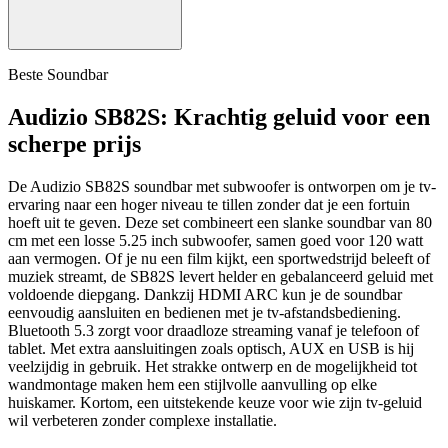
Beste Soundbar
Audizio SB82S: Krachtig geluid voor een
scherpe prijs
De Audizio SB82S soundbar met subwoofer is ontworpen om je tv-
ervaring naar een hoger niveau te tillen zonder dat je een fortuin
hoeft uit te geven. Deze set combineert een slanke soundbar van 80
cm met een losse 5.25 inch subwoofer, samen goed voor 120 watt
aan vermogen. Of je nu een film kijkt, een sportwedstrijd beleeft of
muziek streamt, de SB82S levert helder en gebalanceerd geluid met
voldoende diepgang. Dankzij HDMI ARC kun je de soundbar
eenvoudig aansluiten en bedienen met je tv-afstandsbediening.
Bluetooth 5.3 zorgt voor draadloze streaming vanaf je telefoon of
tablet. Met extra aansluitingen zoals optisch, AUX en USB is hij
veelzijdig in gebruik. Het strakke ontwerp en de mogelijkheid tot
wandmontage maken hem een stijlvolle aanvulling op elke
huiskamer. Kortom, een uitstekende keuze voor wie zijn tv-geluid
wil verbeteren zonder complexe installatie.