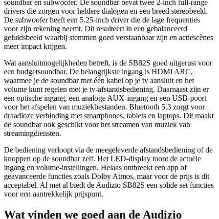
soundbar en subwoofer. De soundbar bevat twee 2-inch full-range
drivers die zorgen voor heldere dialogen en een breed stereobeeld.
De subwoofer heeft een 5.25-inch driver die de lage frequenties
voor zijn rekening neemt. Dit resulteert in een gebalanceerd
geluidsbeeld waarbij stemmen goed verstaanbaar zijn en actiescènes
meer impact krijgen.
Wat aansluitmogelijkheden betreft, is de SB82S goed uitgerust voor
een budgetsoundbar. De belangrijkste ingang is HDMI ARC,
waarmee je de soundbar met één kabel op je tv aansluit en het
volume kunt regelen met je tv-afstandsbediening. Daarnaast zijn er
een optische ingang, een analoge AUX-ingang en een USB-poort
voor het afspelen van muziekbestanden. Bluetooth 5.3 zorgt voor
draadloze verbinding met smartphones, tablets en laptops. Dit maakt
de soundbar ook geschikt voor het streamen van muziek van
streamingdiensten.
De bediening verloopt via de meegeleverde afstandsbediening of de
knoppen op de soundbar zelf. Het LED-display toont de actuele
ingang en volume-instellingen. Helaas ontbreekt een app of
geavanceerde functies zoals Dolby Atmos, maar voor de prijs is dit
acceptabel. Al met al biedt de Audizio SB82S een solide set functies
voor een aantrekkelijk prijspunt.
Wat vinden we goed aan de Audizio