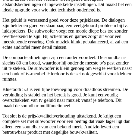
afstandsbedieningen of ingewikkelde instellingen. Dit maakt het een
ideale upgrade voor wie niet technisch onderlegd is.
Het geluid is verrassend goed voor deze prijsklasse. De dialogen
zijn helder en goed verstaanbaar, een veelgehoord probleem bij tv-
luidsprekers. De subwoofer voegt een mooie diepe bas toe zonder
overheersend te zijn. Bij actiefilms en games zorgt dit voor een
meeslepende ervaring. Ook muziek klinkt gebalanceerd, al zal een
echte audiofiel meer detail missen.
De compacte afmetingen zijn een ander voordeel. De soundbar is
slechts 80 cm breed, waardoor hij onder de meeste tv's past zonder
uit te steken. De subwoofer is klein genoeg om weg te werken naast
een bank of tv-meubel. Hierdoor is de set ook geschikt voor kleinere
ruimtes.
Bluetooth 5.3 is een fijne toevoeging voor draadloos streamen. De
verbinding is stabiel en het bereik is goed. Je kunt eenvoudig
overschakelen van tv-geluid naar muziek vanaf je telefoon. Dit
maakt de soundbar multifunctioneel.
Tot slot is de prijs-kwaliteitverhouding uitstekend. Je krijgt een
complete set met subwoofer voor een bedrag dat vaak lager ligt dan
alleen een soundbar van een bekend merk. Audizio levert een
betrouwbaar product met degelijke bouwkwaliteit.