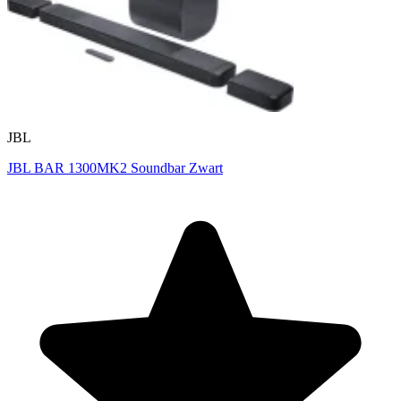
JBL
JBL BAR 1300MK2 Soundbar Zwart