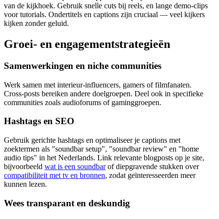
van de kijkhoek. Gebruik snelle cuts bij reels, en lange demo‑clips
voor tutorials. Ondertitels en captions zijn cruciaal — veel kijkers
kijken zonder geluid.
Groei- en engagementstrategieën
Samenwerkingen en niche communities
Werk samen met interieur‑influencers, gamers of filmfanaten.
Cross‑posts bereiken andere doelgroepen. Deel ook in specifieke
communities zoals audioforums of gaminggroepen.
Hashtags en SEO
Gebruik gerichte hashtags en optimaliseer je captions met
zoektermen als "soundbar setup", "soundbar review" en "home
audio tips" in het Nederlands. Link relevante blogposts op je site,
bijvoorbeeld
wat is een soundbar
of diepgravende stukken over
compatibiliteit met tv en bronnen
, zodat geïnteresseerden meer
kunnen lezen.
Wees transparant en deskundig