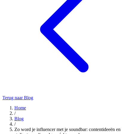
Terug naar Blog
Home
/
Blog
/
Zo word je influencer met je soundbar: contentideeën en