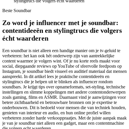
stylingtrucs die volgers écht waarderen
Beste Soundbar
Zo word je influencer met je soundbar:
contentideeën en stylingtrucs die volgers
écht waarderen
Een soundbar is niet alleen een handige manier om je tv-geluid te
verbeteren: het kan ook hét onderwerp zijn van aantrekkelijke
content waarmee je volgers wint. Of je nu korte reels maakt voor
social, diepgaande reviews op YouTube of sfeervolle feedposts op
Instagram, je soundbar biedt visueel en auditief materiaal dat mensen
aanspreekt. In dit artikel lees je praktische contentideeën en
stylingtrucs die je helpen uit te blinken als influencer rondom
soundbars. Je krijgt tips over opnameformats, set‑styling, technische
instellingen en slimme koppelingen met andere contentonderwerpen
zoals gaming, films en ASMR. Daarnaast vind je aanwijzingen voor
betere zichtbaarheid en betrouwbare bronnen om je expertise te
onderbouwen. Dit is bedoeld voor mensen die van techniek houden,
genieten van interieur en audio, en hun online profiel willen
verbeteren zonder harde verkooppraatjes. Met de juiste aanpak maak
je van je soundbar niet alleen een gadget, maar een contentmachine
die volgers echt waarderen.