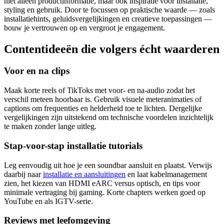
niet alleen productinformatie, maar ook inspiratie voor installatie,
styling en gebruik. Door te focussen op praktische waarde — zoals
installatiehints, geluidsvergelijkingen en creatieve toepassingen —
bouw je vertrouwen op en vergroot je engagement.
Contentideeën die volgers écht waarderen
Voor en na clips
Maak korte reels of TikToks met voor‑ en na‑audio zodat het
verschil meteen hoorbaar is. Gebruik visuele meteranimaties of
captions om frequenties en helderheid toe te lichten. Dergelijke
vergelijkingen zijn uitstekend om technische voordelen inzichtelijk
te maken zonder lange uitleg.
Stap-voor-stap installatie tutorials
Leg eenvoudig uit hoe je een soundbar aansluit en plaatst. Verwijs
daarbij naar
installatie en aansluitingen
en laat kabelmanagement
zien, het kiezen van HDMI eARC versus optisch, en tips voor
minimale vertraging bij gaming. Korte chapters werken goed op
YouTube en als IGTV-serie.
Reviews met leefomgeving