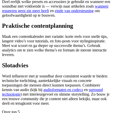
Deel eerlijk welke presets en accessoires je gebruikt en wanneer een
soundbar niet voldoende is — verwijs naar artikelen zoals
wanneer
repareren geen zin meer heeft
en
einde van ondersteuning
om
geloofwaardigheid op te bouwen.
Praktische contentplanning
Maak een contentkalender met variatie: korte reels voor snelle tips,
langere video’s voor tutorials, en foto‑posts voor stylinginspiratie.
Meet wat scoort en ga dieper op succesvolle thema’s. Gebruik
analytics om te zien welke thema’s en formats de meeste interactie
leveren.
Slotadvies
Word influencer met je soundbar door consistent waarde te bieden:
technische toelichting, aantrekkelijke visuals en concrete
toepassingen die mensen direct kunnen toepassen. Combineer
kennis van audio (kijk bij
audioformaten en codecs
en
surround
technologie
) met interieurgevoel en slimme storytelling. Zo bouw je
een trouwe community die je content niet alleen bekijkt, maar ook
deelt en terugkomt voor meer.
Onze top 5