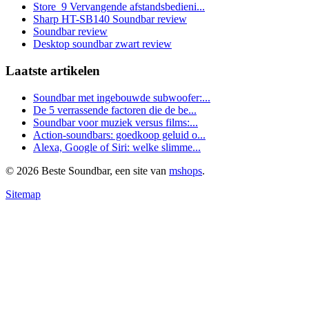
Store_9 Vervangende afstandsbedieni...
Sharp HT-SB140 Soundbar review
Soundbar review
Desktop soundbar zwart review
Laatste artikelen
Soundbar met ingebouwde subwoofer:...
De 5 verrassende factoren die de be...
Soundbar voor muziek versus films:...
Action-soundbars: goedkoop geluid o...
Alexa, Google of Siri: welke slimme...
© 2026 Beste Soundbar, een site van
mshops
.
Sitemap