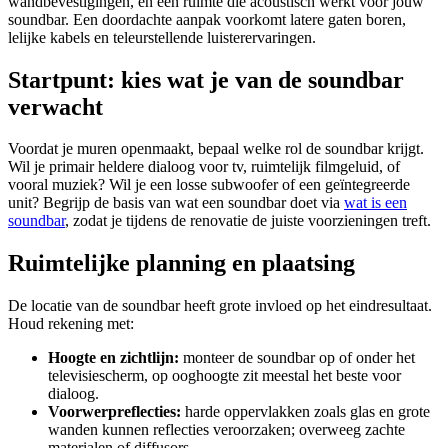
wandbevestigingen, en een ruimte die acoustisch werkt voor jouw
soundbar. Een doordachte aanpak voorkomt latere gaten boren,
lelijke kabels en teleurstellende luisterervaringen.
Startpunt: kies wat je van de soundbar
verwacht
Voordat je muren openmaakt, bepaal welke rol de soundbar krijgt.
Wil je primair heldere dialoog voor tv, ruimtelijk filmgeluid, of
vooral muziek? Wil je een losse subwoofer of een geïntegreerde
unit? Begrijp de basis van wat een soundbar doet via
wat is een
soundbar
, zodat je tijdens de renovatie de juiste voorzieningen treft.
Ruimtelijke planning en plaatsing
De locatie van de soundbar heeft grote invloed op het eindresultaat.
Houd rekening met:
Hoogte en zichtlijn:
monteer de soundbar op of onder het
televisiescherm, op ooghoogte zit meestal het beste voor
dialoog.
Voorwerpreflecties:
harde oppervlakken zoals glas en grote
wanden kunnen reflecties veroorzaken; overweeg zachte
materialen of diffusors.