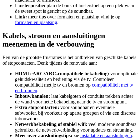
Luisterpositie:
plan de bank of luisterstoel op een plek waar
de sweet spot is gericht op de soundbar.
Link:
meer tips over formaten en plaatsing vind je op
formaten en plaatsing
.
Kabels, stroom en aansluitingen
meenemen in de verbouwing
Een van de grootste frustraties is het ontbreken van geschikte kabels
of stopcontacten. Denk tijdens de renovatie aan:
HDMI eARC/ARC-compatibele bekabeling:
voor optimale
geluidskwaliteit en bediening via de tv. Controleer
compatibiliteit met je tv en bronnen op
compatibiliteit met tv
en bronnen
.
Inbouwkanalen:
laat kabelgoten of conduits trekken achter
de wand voor nette bekabeling naar de tv en stroompunt.
Extra stopcontacten:
voor soundbar en eventuele
subwoofer, bij voorkeur op aparte groepen of via een discrete
inbouwdoos.
Netwerkbekabeling of stabiel wifi:
veel moderne soundbars
gebruiken de netwerkverbinding voor updates en streaming.
Meer over aansluitingstips:
zie
installatie en aansluitingen
.