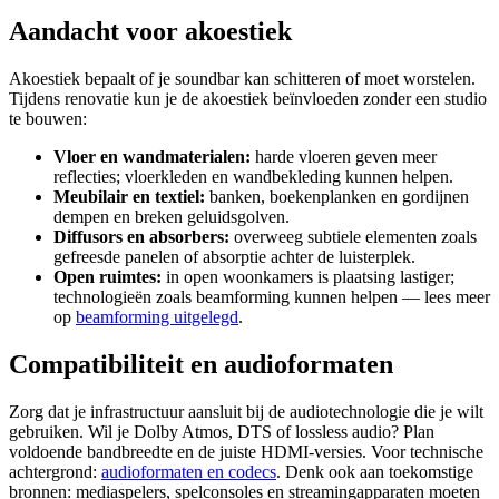
Aandacht voor akoestiek
Akoestiek bepaalt of je soundbar kan schitteren of moet worstelen.
Tijdens renovatie kun je de akoestiek beïnvloeden zonder een studio
te bouwen:
Vloer en wandmaterialen:
harde vloeren geven meer
reflecties; vloerkleden en wandbekleding kunnen helpen.
Meubilair en textiel:
banken, boekenplanken en gordijnen
dempen en breken geluidsgolven.
Diffusors en absorbers:
overweeg subtiele elementen zoals
gefreesde panelen of absorptie achter de luisterplek.
Open ruimtes:
in open woonkamers is plaatsing lastiger;
technologieën zoals beamforming kunnen helpen — lees meer
op
beamforming uitgelegd
.
Compatibiliteit en audioformaten
Zorg dat je infrastructuur aansluit bij de audiotechnologie die je wilt
gebruiken. Wil je Dolby Atmos, DTS of lossless audio? Plan
voldoende bandbreedte en de juiste HDMI-versies. Voor technische
achtergrond:
audioformaten en codecs
. Denk ook aan toekomstige
bronnen: mediaspelers, spelconsoles en streamingapparaten moeten