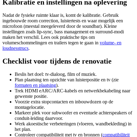
Kalibratie en instellingen na oplevering
Nadat de fysieke ruimte klaar is, komt de kalibratie. Gebruik
ingebouwde room correction, luistertests en waar mogelijk een
microfoon (meestal meegeleverd door de soundbar). Kleine
instellingen zoals lip-sync, bass management en surround-modi
maken het verschil. Lees ook praktische tips om
volumeschommelingen en trailers tegen te gaan in
volume- en
loudnesstrucs
.
Checklist voor tijdens de renovatie
Beslis het doel: tv-dialoog, film of muziek.
Plan plaatsing ten opzichte van luisterpositie en tv (zie
formaten en plaatsing
).
Trek HDMI eARC/ARC-kabels en netwerkbekabeling naar
gewenste positie.
Voorzie extra stopcontacten en inbouwdozen op de
montagelocatie.
Markeer plek voor subwoofer en eventuele achterspeakers of
conduit-leiding daarvoor.
Werk akoestische verbeteringen (vloeren, wandbekleding) in
het plan.
Controleer compatibiliteit met tv en bronnen (
compatibiliteit