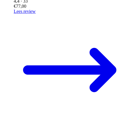
4,4
· 33
€77,00
Lees review