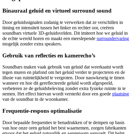
Binauraal geluid en virtueel surround sound
Door geluidssignalen zodanig te verwerken dat ze verschillen in
timing en intensiteit tussen het linker en rechter oor, creëren
soundbars virtuele 3D-geluidsvelden. Dit imiteert hoe we geluid in
de echte wereld horen en maakt een meeslepende
surroundervaring
mogelijk zonder extra speakers.
Gebruik van reflecties en kamerecho’s
Soundbars maken vaak gebruik van geluid dat weerkaatst wordt
tegen muren en plafond om het geluid verder te projecteren en de
illusie van ruimtelijkheid te vergroten. Door nauwkeurig te timen
wanneer en hoe dit gereflecteerde geluid wordt afgespeeld,
verbeteren ze de geluidsbeleving zonder extra fysieke ruimte in te
nemen. Het effect hiervan wordt versterkt door een goede
plaatsing
van de soundbar in de woonkamer.
Frequentie-respons optimalisatie
Door bepaalde frequenties te benadrukken of te dempen op basis
van hoe onze oren geluid het best waarnemen, zorgen fabrikanten
ervoor dat het geluid natuurlijk en aangenaam aanvoelt. Dit helpt