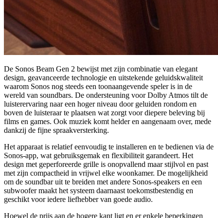
De Sonos Beam Gen 2 bewijst met zijn combinatie van elegant
design, geavanceerde technologie en uitstekende geluidskwaliteit
waarom Sonos nog steeds een toonaangevende speler is in de
wereld van soundbars. De ondersteuning voor Dolby Atmos tilt de
luisterervaring naar een hoger niveau door geluiden rondom en
boven de luisteraar te plaatsen wat zorgt voor diepere beleving bij
films en games. Ook muziek komt helder en aangenaam over, mede
dankzij de fijne spraakversterking.
Het apparaat is relatief eenvoudig te installeren en te bedienen via de
Sonos-app, wat gebruiksgemak en flexibiliteit garandeert. Het
design met geperforeerde grille is onopvallend maar stijlvol en past
met zijn compactheid in vrijwel elke woonkamer. De mogelijkheid
om de soundbar uit te breiden met andere Sonos-speakers en een
subwoofer maakt het systeem daarnaast toekomstbestendig en
geschikt voor iedere liefhebber van goede audio.
Hoewel de prijs aan de hogere kant ligt en er enkele beperkingen