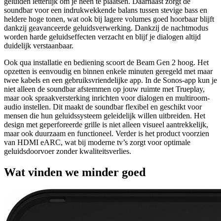
geluiden letterlijk om je heen te plaatsen. Daarnaast zorgt de
soundbar voor een indrukwekkende balans tussen stevige bass en
heldere hoge tonen, wat ook bij lagere volumes goed hoorbaar blijft
dankzij geavanceerde geluidsverwerking. Dankzij de nachtmodus
worden harde geluidseffecten verzacht en blijf je dialogen altijd
duidelijk verstaanbaar.
Ook qua installatie en bediening scoort de Beam Gen 2 hoog. Het
opzetten is eenvoudig en binnen enkele minuten geregeld met maar
twee kabels en een gebruiksvriendelijke app. In de Sonos-app kun je
niet alleen de soundbar afstemmen op jouw ruimte met Trueplay,
maar ook spraakversterking inrichten voor dialogen en multiroom-
audio instellen. Dit maakt de soundbar flexibel en geschikt voor
mensen die hun geluidssysteem geleidelijk willen uitbreiden. Het
design met geperforeerde grille is niet alleen visueel aantrekkelijk,
maar ook duurzaam en functioneel. Verder is het product voorzien
van HDMI eARC, wat bij moderne tv’s zorgt voor optimale
geluidsdoorvoer zonder kwaliteitsverlies.
Wat vinden we minder goed