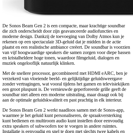
De Sonos Beam Gen 2 is een compacte, maar krachtige soundbar
die zich onderscheidt door zijn geavanceerde audiofuncties en
moderne design. Dankzij de toevoeging van Dolby Atmos kun je
rekenen op een spectaculair 3D-geluid dat je midden in de actie
plaatst en een realistische ambiance creëert. De soundbar is voorzien
van vijf hoogwaardige speakers die samen zorgen voor diepe bassen
en kristalheldere hoge tonen, waardoor filmgeluid, dialogen en
muziek ongelooflijk natuurlijk klinken.
Met de snellere processor, gecombineerd met HDMI eARC, ben je
verzekerd van vloeiende beeld- en gelijktijdige geluidsweergave
zonder vertragingen, wat vooral tijdens het gamen en televisiekijken
een groot pluspunt is. De vernieuwde geperforeerde grille geeft de
soundbar niet alleen een moderne uitstraling, maar draagt ook bij
aan de optimale geluidskwaliteit en past prachtig in elk interieur.
De Sonos Beam Gen 2 werkt naadloos samen met de Sonos-app,
waarmee je het geluid kunt personaliseren, de spraakversterking
kunt bedienen en multiroom audio kunt instellen door eenvoudig
extra speakers of subwoofers toe te voegen in andere ruimtes.
Installatie is eenvoudig en snel te doen met slechts twee kabels en