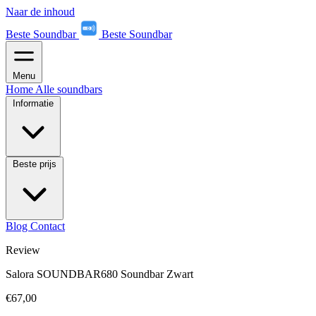
Naar de inhoud
Beste Soundbar
Beste Soundbar
Menu
Home
Alle soundbars
Informatie
Beste prijs
Blog
Contact
Review
Salora SOUNDBAR680 Soundbar Zwart
€67,00