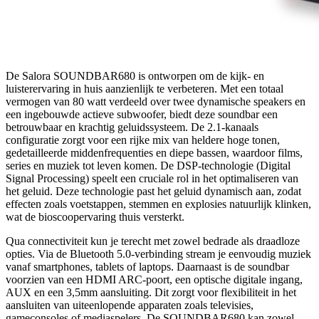
De Salora SOUNDBAR680 is ontworpen om de kijk- en
luisterervaring in huis aanzienlijk te verbeteren. Met een totaal
vermogen van 80 watt verdeeld over twee dynamische speakers en
een ingebouwde actieve subwoofer, biedt deze soundbar een
betrouwbaar en krachtig geluidssysteem. De 2.1-kanaals
configuratie zorgt voor een rijke mix van heldere hoge tonen,
gedetailleerde middenfrequenties en diepe bassen, waardoor films,
series en muziek tot leven komen. De DSP-technologie (Digital
Signal Processing) speelt een cruciale rol in het optimaliseren van
het geluid. Deze technologie past het geluid dynamisch aan, zodat
effecten zoals voetstappen, stemmen en explosies natuurlijk klinken,
wat de bioscoopervaring thuis versterkt.
Qua connectiviteit kun je terecht met zowel bedrade als draadloze
opties. Via de Bluetooth 5.0-verbinding stream je eenvoudig muziek
vanaf smartphones, tablets of laptops. Daarnaast is de soundbar
voorzien van een HDMI ARC-poort, een optische digitale ingang,
AUX en een 3,5mm aansluiting. Dit zorgt voor flexibiliteit in het
aansluiten van uiteenlopende apparaten zoals televisies,
gameconsoles of mediaspelers. De SOUNDBAR680 kan zowel