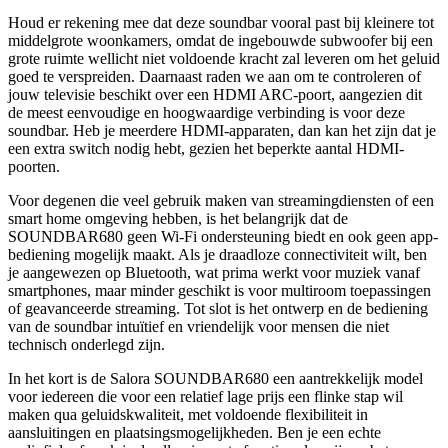
Houd er rekening mee dat deze soundbar vooral past bij kleinere tot
middelgrote woonkamers, omdat de ingebouwde subwoofer bij een
grote ruimte wellicht niet voldoende kracht zal leveren om het geluid
goed te verspreiden. Daarnaast raden we aan om te controleren of
jouw televisie beschikt over een HDMI ARC-poort, aangezien dit
de meest eenvoudige en hoogwaardige verbinding is voor deze
soundbar. Heb je meerdere HDMI-apparaten, dan kan het zijn dat je
een extra switch nodig hebt, gezien het beperkte aantal HDMI-
poorten.
Voor degenen die veel gebruik maken van streamingdiensten of een
smart home omgeving hebben, is het belangrijk dat de
SOUNDBAR680 geen Wi-Fi ondersteuning biedt en ook geen app-
bediening mogelijk maakt. Als je draadloze connectiviteit wilt, ben
je aangewezen op Bluetooth, wat prima werkt voor muziek vanaf
smartphones, maar minder geschikt is voor multiroom toepassingen
of geavanceerde streaming. Tot slot is het ontwerp en de bediening
van de soundbar intuïtief en vriendelijk voor mensen die niet
technisch onderlegd zijn.
In het kort is de Salora SOUNDBAR680 een aantrekkelijk model
voor iedereen die voor een relatief lage prijs een flinke stap wil
maken qua geluidskwaliteit, met voldoende flexibiliteit in
aansluitingen en plaatsingsmogelijkheden. Ben je een echte