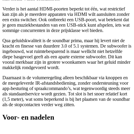
Verder is het aantal HDMI-poorten beperkt tot één, wat restrictief
kan zijn als je meerdere apparaten via HDMI wilt aansluiten zonder
een extra switcher. Ook ontbreekt een USB-poort, wat betekent dat
je geen muziekbestanden van een USB-stick kunt afspelen, iets wat
sommige concurrenten in deze prijsklasse wel bieden.
Qua geluidskwaliteit is de soundbar prima, maar hij levert niet de
kracht en finesse van duurdere 3.0 of 5.1 systemen. De subwoofer is
ingebouwd, wat ruimtebesparend is maar wellicht niet hetzelfde
diepe basgevoel geeft als een aparte externe subwoofer. Dit kan
vooral merkbaar zijn in grotere woonkamers waar het geluid minder
makkelijk rondgevoerd wordt.
Daarnaast is de volumeregeling alleen beschikbaar via knoppen en
de meegeleverde IR-afstandsbediening, zonder ondersteuning voor
app-besturing of spraakcommando’s, wat tegenwoordig steeds meer
als standaardservice wordt gezien. Tot slot is het snoer relatief kort
(1,5 meter), wat soms beperkend is bij het plaatsen van de soundbar
als de stopcontacten verder weg zitten.
Voor- en nadelen