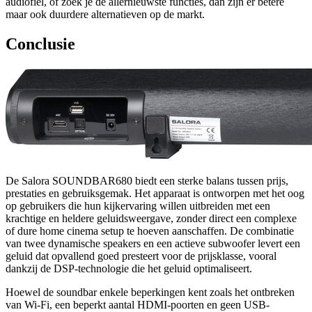
audiofiel, of zoek je de allernieuwste functies, dan zijn er betere
maar ook duurdere alternatieven op de markt.
Conclusie
De Salora SOUNDBAR680 biedt een sterke balans tussen prijs,
prestaties en gebruiksgemak. Het apparaat is ontworpen met het oog
op gebruikers die hun kijkervaring willen uitbreiden met een
krachtige en heldere geluidsweergave, zonder direct een complexe
of dure home cinema setup te hoeven aanschaffen. De combinatie
van twee dynamische speakers en een actieve subwoofer levert een
geluid dat opvallend goed presteert voor de prijsklasse, vooral
dankzij de DSP-technologie die het geluid optimaliseert.
Hoewel de soundbar enkele beperkingen kent zoals het ontbreken
van Wi-Fi, een beperkt aantal HDMI-poorten en geen USB-