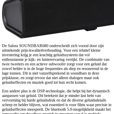
De Salora SOUNDBAR680 onderscheidt zich vooral door zijn
uitstekende prijs-kwaliteitverhouding. Voor een relatief kleine
investering krijg je een krachtig geluidssysteem dat vol
enthousiasme je kijk- en luisterervaring verrijkt. De combinatie van
twee tweeters en een actieve subwoofer zorgt voor een geluid dat
zowel helder is in de hoge frequenties als diep en resonerend in de
lage tonnen. Dit is niet vanzelfsprekend in soundbars in deze
prijsklasse, en zorgt ervoor dat niet alleen dialogen maar ook
geluidseffecten en muziek goed tot hun recht komen.
Een andere plus is de DSP-technologie, die helpt bij het dynamisch
aanpassen van geluid. Dit betekent dat je minder last hebt van
vervorming bij harde geluidsdruk en dat de diverse geluidsdetails
scherp en helder blijven, wat essentieel is voor films waar precisie in
geluidseffecten meespeelt. De bluetooth 5.0-mogelijkheid maakt het
eenvoudig om draadloos muziek te streamen vanaf je mobiele