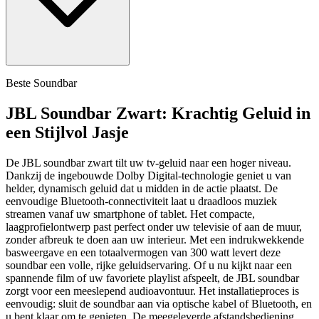
Beste Soundbar
JBL Soundbar Zwart: Krachtig Geluid in
een Stijlvol Jasje
De JBL soundbar zwart tilt uw tv-geluid naar een hoger niveau.
Dankzij de ingebouwde Dolby Digital-technologie geniet u van
helder, dynamisch geluid dat u midden in de actie plaatst. De
eenvoudige Bluetooth-connectiviteit laat u draadloos muziek
streamen vanaf uw smartphone of tablet. Het compacte,
laagprofielontwerp past perfect onder uw televisie of aan de muur,
zonder afbreuk te doen aan uw interieur. Met een indrukwekkende
basweergave en een totaalvermogen van 300 watt levert deze
soundbar een volle, rijke geluidservaring. Of u nu kijkt naar een
spannende film of uw favoriete playlist afspeelt, de JBL soundbar
zorgt voor een meeslepend audioavontuur. Het installatieproces is
eenvoudig: sluit de soundbar aan via optische kabel of Bluetooth, en
u bent klaar om te genieten. De meegeleverde afstandsbediening