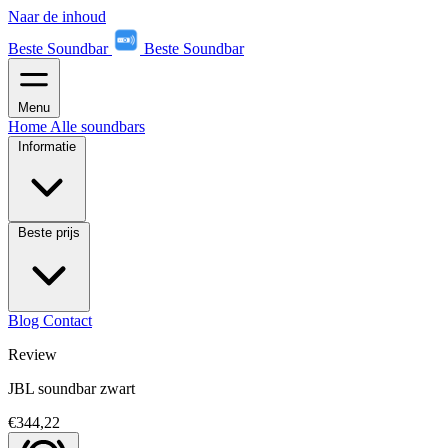
Naar de inhoud
Beste Soundbar
Beste Soundbar
Menu
Home
Alle soundbars
Informatie
Beste prijs
Blog
Contact
Review
JBL soundbar zwart
€344,22