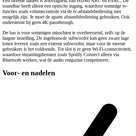
Een tweede nadeel is afwezigheid van HDMI ARC en eARC. De
soundbar heeft alleen een optische ingang, waardoor sommige tv-
functies zoals volumecontrole via de tv-afstandsbediening niet
mogelijk zijn. Je moet de aparte afstandsbediening gebruiken. Ook
ondersteunt hij geen 4K-passthrough.
De bas is voor sommigen misschien te overheersend, zelfs op de
laagste instelling. De ingebouwde subwoofer kan geen zware lage
tonen leveren zoals een externe subwoofer, maar voor de meeste
gebruikers is het voldoende. Tot slot is er geen Wi-Fi-connectiviteit,
waardoor streamingdiensten zoals Spotify Connect alleen via
Bluetooth werken, wat de audio enigszins comprimeert.
Voor- en nadelen