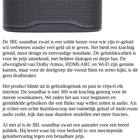
De JBL soundbar zwart is een solide keuze voor wie zijn tv-geluid
wil verbeteren zonder veel geld uit te geven. Het biedt een krachtig
geluid, mooi design en eenvoudige installatie. De geluidskwaliteit is
voor de prijs uitstekend, met heldere dialogen en diepe bas. De
afwezigheid van Dolby Atmos, HDMI-ARC en Wi-Fi zijn gemiste
kansen, maar voor de doelgroep die vooral films en series kijkt, is dit
geen dealbreaker.
Het product blinkt uit in gebruiksgemak en past in vrijwel elk
interieur. De soundbar is met 300 watt krachtig genoeg voor de
meeste woonkamers. We raden het aan voor beginners en
gemiddelde gebruikers die een flinke stap willen zetten in audio. Als
je echter een echte thuisbioscoop met ruimtelijk geluid of multi-room
audio zoekt, kijk dan naar duurdere modellen met meer functies.
Al met al is de JBL soundbar zwart een aanrader voor een breed
publiek. Hij levert waar hij voor bedoeld is: een meeslepende
geluidservaring tegen een betaalbare prijs.