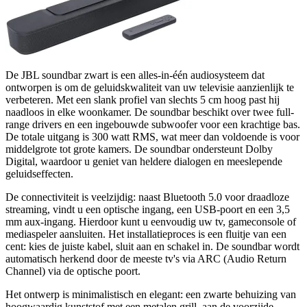
De JBL soundbar zwart is een alles-in-één audiosysteem dat
ontworpen is om de geluidskwaliteit van uw televisie aanzienlijk te
verbeteren. Met een slank profiel van slechts 5 cm hoog past hij
naadloos in elke woonkamer. De soundbar beschikt over twee full-
range drivers en een ingebouwde subwoofer voor een krachtige bas.
De totale uitgang is 300 watt RMS, wat meer dan voldoende is voor
middelgrote tot grote kamers. De soundbar ondersteunt Dolby
Digital, waardoor u geniet van heldere dialogen en meeslepende
geluidseffecten.
De connectiviteit is veelzijdig: naast Bluetooth 5.0 voor draadloze
streaming, vindt u een optische ingang, een USB-poort en een 3,5
mm aux-ingang. Hierdoor kunt u eenvoudig uw tv, gameconsole of
mediaspeler aansluiten. Het installatieproces is een fluitje van een
cent: kies de juiste kabel, sluit aan en schakel in. De soundbar wordt
automatisch herkend door de meeste tv's via ARC (Audio Return
Channel) via de optische poort.
Het ontwerp is minimalistisch en elegant: een zwarte behuizing van
hoogwaardig kunststof met een metalen grill. aan de voorzijde